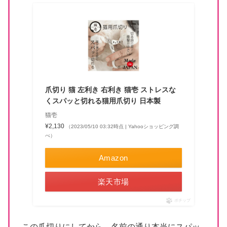
爪切り 猫 左利き 右利き 猫壱 ストレスな
くスパッと切れる猫用爪切り 日本製
猫壱
¥2,130
（2023/05/10 03:32時点 | Yahooショッピング調
べ）
Amazon
楽天市場
ポチップ
この爪切りにしてから、名前の通り本当にスパッ