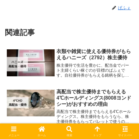
ぱふぇ
関連記事
衣類や雑貨に使える優待券がもら
えるハニーズ（2792）株主優待
株主優待で生活を豊かに、配当金でパー
ト主婦くらい稼ぐのが目標のぱふぇで
す。自社優待券がもらえる銘柄を探して
いませんか？株主優待券で衣類や雑貨な
どがゲットできる企業を知ることができ
ますよ。株主優待が届いた日、過去にも
高配当で株主優待までもらえる
らった株主優待をご紹介しま...
4℃ホールディングス(8008ヨンド
シー)がおすすめの理由
高配当で株主優待までもらえる4℃ホール
ディングス。株主優待をもらうなら、株
主優待券をもらってパレットで使うのが
おすすめ！実際に買い物した商品をご紹
介しています。株主優待はクオカードや
メニュー
ホーム
検索
トップ
サイドバー
自社製品がありますが、優待の利率を最
カタログギフトがもらえるヒュー