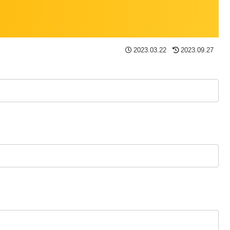
2023.03.22
2023.09.27