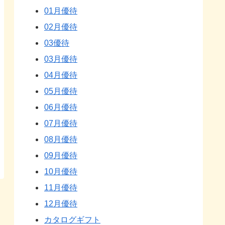
01月優待
02月優待
03優待
03月優待
04月優待
05月優待
06月優待
07月優待
08月優待
09月優待
10月優待
11月優待
12月優待
カタログギフト