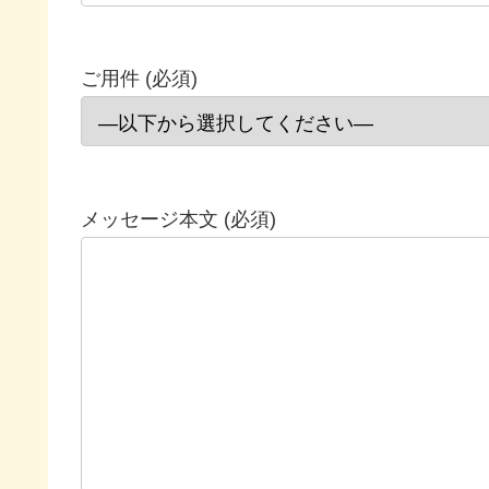
ご用件 (必須)
メッセージ本文 (必須)