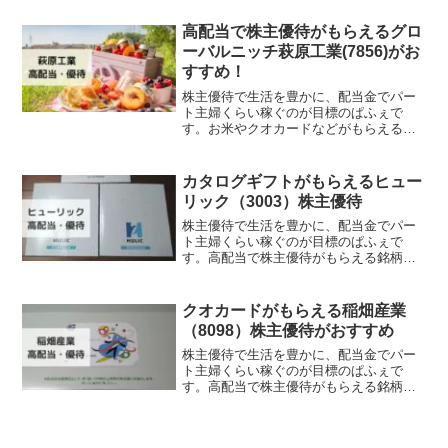
受けられる株主優待銘柄を考えているな
ら、TOKAIホールディングスがおすすめ
高配当で株主優待がもらえるグロ
です。私は50銘柄以上...
ーバルニッチ萩原工業(7856)がお
すすめ！
株主優待で生活を豊かに、配当金でパー
ト主婦くらい稼ぐのが目標のぱふぇで
す。お米やクオカードなどがもらえる萩
原工業株式会社の株主優待内容はご存じ
ですか？名前を聞いてもピンとこない方
が多いかと思います。国内産ブルーシー
カタログギフトがもらえるヒュー
トトップシェア、バルチップ...
リック（3003）株主優待
株主優待で生活を豊かに、配当金でパー
ト主婦くらい稼ぐのが目標のぱふぇで
す。高配当で株主優待がもらえる銘柄を
探していませんか。この記事を読むと、
3％を超える配当金がもらえて、株主優待
にカタログギフトもゲットできる企業を
クオカードがもらえる稲畑産業
知ることができますよ。株...
（8098）株主優待がおすすめ
株主優待で生活を豊かに、配当金でパー
ト主婦くらい稼ぐのが目標のぱふぇで
す。高配当で株主優待がもらえる銘柄を
探していませんか。この記事を読むと、
3％を超える配当金がもらえて、株主優待
にクオカードもゲットできる企業を知る