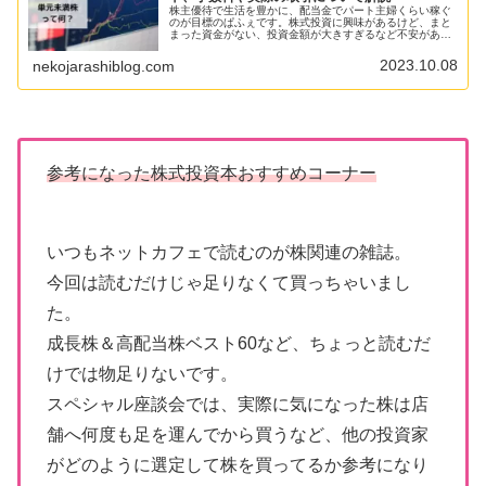
株主優待で生活を豊かに、配当金でパート主婦くらい稼ぐ
のが目標のぱふぇです。株式投資に興味があるけど、まと
まった資金がない、投資金額が大きすぎるなど不安があり
ませんか？そういう方には少額投資がおすすめ！単元未満
株（ミニ株）という1株から売買で...
2023.10.08
nekojarashiblog.com
参考になった株式投資本おすすめコーナー
いつもネットカフェで読むのが株関連の雑誌。
今回は読むだけじゃ足りなくて買っちゃいまし
た。
成長株＆高配当株ベスト60など、ちょっと読むだ
けでは物足りないです。
スペシャル座談会では、実際に気になった株は店
舗へ何度も足を運んでから買うなど、他の投資家
がどのように選定して株を買ってるか参考になり