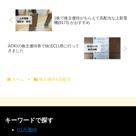
ことができますよ。株主優...
1株で株主優待がもらえて高配当な上新電
機(8173) がおすすめ
AOKIの株主優待券で快活CLUBに行って
きました
ホーム
株主優待＆高配当
キーワードで探す
01月優待