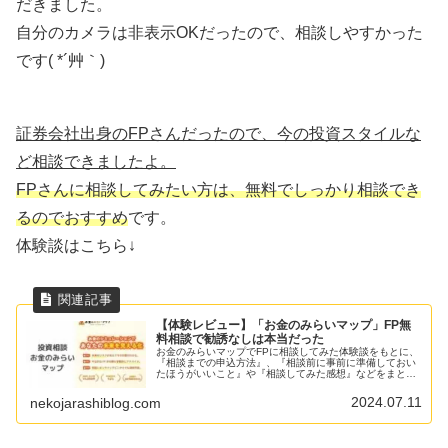
だきました。
自分のカメラは非表示OKだったので、相談しやすかった
です( *´艸｀)
証券会社出身のFPさんだったので、今の投資スタイルな
ど相談できましたよ。
FPさんに相談してみたい方は、無料でしっかり相談でき
るのでおすすめ
です。
体験談はこちら↓
【体験レビュー】「お金のみらいマップ」FP無
料相談で勧誘なしは本当だった
お金のみらいマップでFPに相談してみた体験談をもとに、
『相談までの申込方法』、『相談前に事前に準備しておい
たほうがいいこと』や『相談してみた感想』などをまとめ
ています。お金の不安や悩みを無料で何度でもFPに相談で
きますよ。
2024.07.11
nekojarashiblog.com