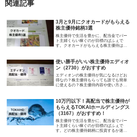
関連記事
3月と9月にクオカードがもらえる
株主優待銘柄3選
株主優待で生活を豊かに、配当金でパー
ト主婦くらい稼ぐのが目標のぱふぇで
す。クオカードがもらえる株主優待はど
れがいいのかわからないと迷っていませ
んか？この記事を読むと、選んだポイン
トやクオカードの活用法もわかります
使い勝手がいい株主優待エディオ
よ。3月と9月の年2回クオカ...
ン（2730）がおすすめ
エディオンの株主優待が気になるけどお
得なの？株主優待もらっても誰でも簡単
に使えるの？株主優待内容や使い方さえ
コツを押さえれば、誰でも簡単に使いこ
なせるようになりますよ。今回は株主優
待利用例を交えながら、エディオンの株
10万円以下！高配当で株主優待が
主優待についてご紹介します。実際に株
もらえるTOKAIホールディングス
を保有していて、株主優待でお得に買い
（3167）がおすすめ！
物しているので、株を買おうか迷ってい
る、使い勝手の良い株主優待を探してい
株主優待で生活を豊かに、配当金でパー
る人はぜひ参考にしてみてくださいね。
ト主婦くらい稼ぐのが目標のぱふぇで
す。どの株主優待銘柄に投資するか迷っ
ていませんか？クオカードや優待割引が