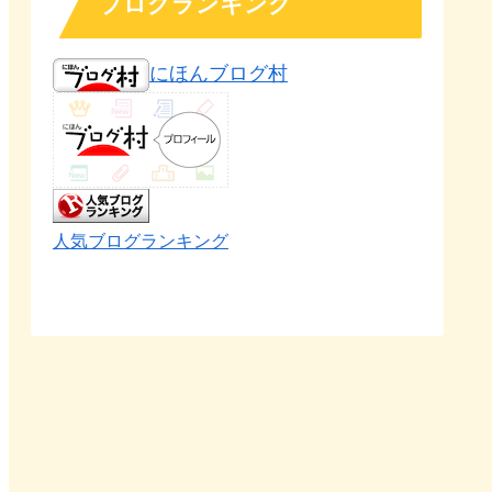
ブログランキング
にほんブログ村
人気ブログランキング