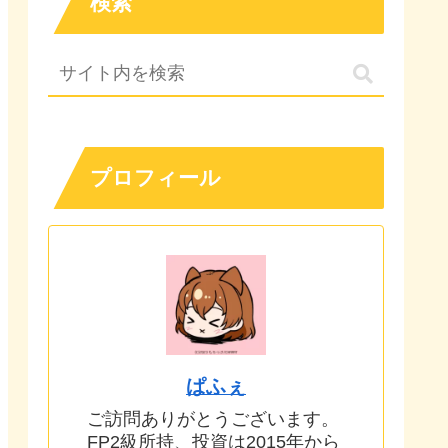
検索
プロフィール
ぱふぇ
ご訪問ありがとうございます。
FP2級所持、投資は2015年から