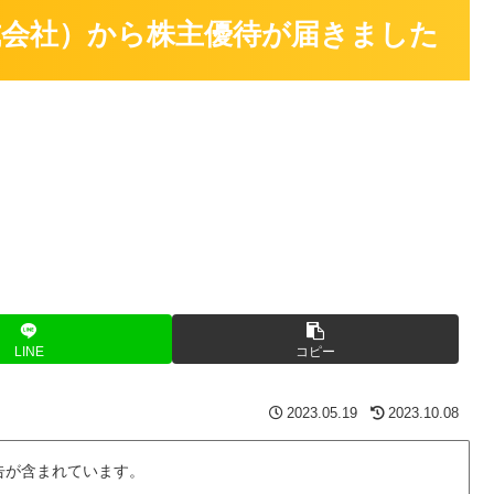
株式会社）から株主優待が届きました
LINE
コピー
2023.05.19
2023.10.08
告が含まれています。