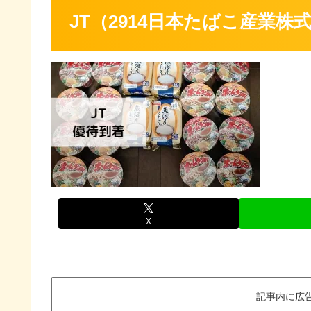
JT（2914日本たばこ産業
X
記事内に広