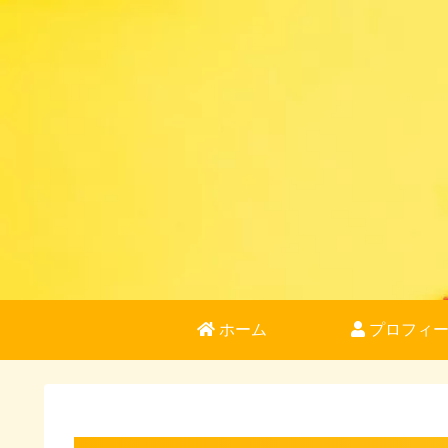
ホーム
プロフィ