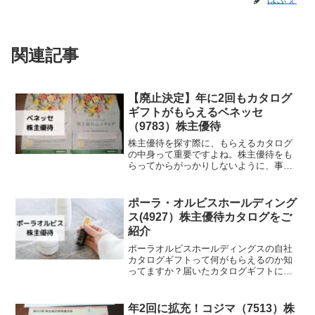
関連記事
【廃止決定】年に2回もカタログ
ギフトがもらえるベネッセ
（9783）株主優待
株主優待を探す際に、もらえるカタログ
の中身って重要ですよね。株主優待をも
らってからがっかりしないように、事前
にチェック！この記事を読むと、実際に
もらった株主優待カタログの写真を見
て、ほしいものがあるか、いつ優待が届
ポーラ・オルビスホールディング
いたのか確認できます。過去にもらった
ス(4927）株主優待カタログをご
株主優待カタログの商品をご紹介♪
紹介
ポーラオルビスホールディングスの自社
カタログギフトって何がもらえるのか知
ってますか？届いたカタログギフトにオ
ンラインストア価格を掲載！実際に届い
た商品の写真や感想をご紹介します。ポ
イントを繰り越して高額な商品と交換も
年2回に拡充！コジマ（7513）株