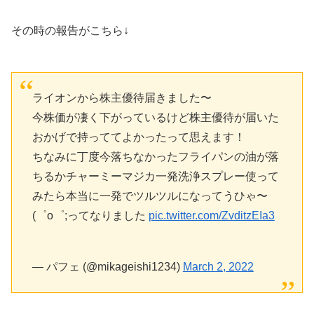
その時の報告がこちら↓
ライオンから株主優待届きました〜
今株価が凄く下がっているけど株主優待が届いた
おかげで持っててよかったって思えます！
ちなみに丁度今落ちなかったフライパンの油が落
ちるかチャーミーマジカ一発洗浄スプレー使って
みたら本当に一発でツルツルになってうひゃ〜
(゜o゜;ってなりました
pic.twitter.com/ZvditzEIa3
— パフェ (@mikageishi1234)
March 2, 2022