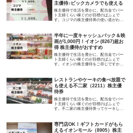
可能なので、いろんな商品のお試しにも
主優待♪ビックカメラでも使える
ってこいですよ！
株主優待で生活を豊かに、配当金でパー
ト主婦くらい稼ぐのが目標のぱふぇで
す。コジマの株主優待券の使い道がわか
らなくて、株を買うか迷っていません
か？優待券をもらったはいいけど、店内
を回っても買うものがない……。この記
半年に一度キャッシュバック＆映
事を読むと、ビックカメラの買...
画が1,000円！イオン (8267)超お
得 株主優待がおすすめ
株主優待で生活を豊かに、配当金でパー
ト主婦くらい稼ぐのが目標のぱふぇで
す。イオンの株主優待をご存じですか？
買い物に行き、株主優待で初めて現金を
受け取った時の衝撃は今も忘れません。
イオンで頻繁に買い物する方必見です。
レストランやケーキの食べ放題で
株主優待だけでなく、他のサ...
も使える不二家（2211）株主優
待券
株主優待で生活を豊かに、配当金でパー
ト主婦くらい稼ぐのが目標のぱふぇで
す。不二家の株主優待券ってケーキしか
使えないの？そんな方のために、今回は
ケーキも含めて使い道や優待券が届いた
時期をご紹介。この記事を読むと、ケー
専門店OK！ギフトカードがもら
キ以外にもお菓子やレストラ...
えるイオンモール（8905）株主